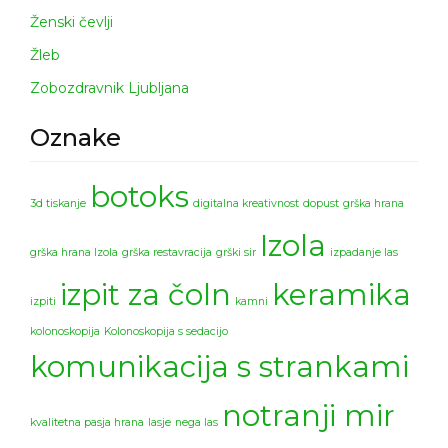
Ženski čevlji
Žleb
Zobozdravnik Ljubljana
Oznake
botoks
3d tiskanje
digitalna kreativnost
dopust
grška hrana
Izola
grška hrana Izola
grška restavracija
grški sir
izpadanje las
izpit za čoln
keramika
izpiti
kamni
kolonoskopija
Kolonoskopija s sedacijo
komunikacija s strankami
notranji mir
kvalitetna pasja hrana
lasje
nega las