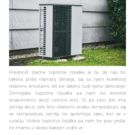
Prednost zračne toplotne črpalke je ta, da nas bo
takšna prišla najmanj denarja, saj so njeni kolektorji
relativno enostavni, ter bo takšno tudi njeno delovanje.
Zemeljska toplotna črpalka pa nam bo koristila
enakomerno skozi celotno leto. To pa zato, ker ima
zemlja skozi celo leto relativno enako temperaturo, saj
se temperatura zemlja ne spreminja tako, kot se v
ozračju. Vodna toplotna črpalka pa nam bo prav prišla,
če imamo v okolici kakšen vodni vir.