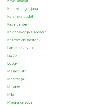
Kavni aparati
Keramika Ljubljana
Keramika outlet
Klicni center
Kolonoskopija s sedacijo
Kozmetični postopki
Lamelne zavese
Liu Jo
Lutke
Masažni stol
Meditacija
Melanin
Milo
Mladinske sobe