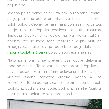
priljubljene.
Predno pa se bomo odločili za nakup toplotne črpalke,
pa je potrebno dobro premisliti, za kakšno se bomo
sploh odločili. Čeprav se nam na prvo misel morda zdi,
da je toplotna črpalka enolična, se tukaj motimo.
Toplotna črpalka lahko deluje na kar nekaj različnih
načinov, ter se med seboj razlikujejo v prvi vrsti po
zmogljivosti, tako da je potrebno pogledati, kako
močna toplotna črpalka
bo sploh potrebna za nas.
Nato pa moramo še preveriti vse opcije delovanja
topotne črpalke. To pa zato, ker se toplotne črpalke po
navadi pojavijo v treh načinih delovanja. Lahko si tako
kupimo zračno toplotno črpalko, vodno ali pa
zemeljsko. To pa pomeni, da bo toplotna črpalka črpala
toploto iz bodisi zraka, vode, bodi si iz zemlje. Vsak ta
način pa ima nekatere svoje prednosti.