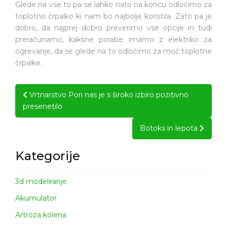
Glede na vse to pa se lahko nato na koncu odločimo za
toplotno črpalko ki nam bo najbolje koristila. Zato pa je
dobro, da najprej dobro preverimo vse opcije in tudi
preračunamo, kakšne porabe imamo z elektriko za
ogrevanje, da se glede na to odločimo za moč toplotne
črpalke.
Post
Vrtnarstvo Pori nas je s široko izbiro pozitivno
navigation
presenetilo
Botoks in lepota
Kategorije
3d modeliranje
Akumulator
Artroza kolena