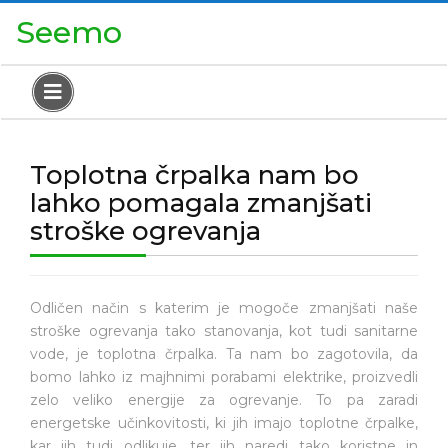
Skip
Close
Seemo
to
Menu
content
Open
Menu
Toplotna črpalka nam bo
lahko pomagala zmanjšati
stroške ogrevanja
Odličen način s katerim je mogoče zmanjšati naše
stroške ogrevanja tako stanovanja, kot tudi sanitarne
vode, je toplotna črpalka. Ta nam bo zagotovila, da
bomo lahko iz majhnimi porabami elektrike, proizvedli
zelo veliko energije za ogrevanje. To pa zaradi
energetske učinkovitosti, ki jih imajo toplotne črpalke,
kar jih tudi odlikuje, ter jih naredi tako koristne in