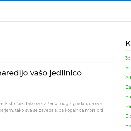
K
3d
Ak
naredijo vašo jedilnico
Ar
Ba
Ba
velik strošek, tako sva z ženo mogla gledati, da sva
Ba
narjem, tako sva se zavedala, da kopalnica mora biti
Bi
Bo