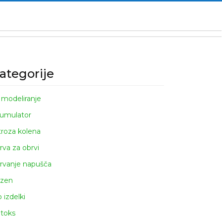
ategorije
 modeliranje
umulator
troza kolena
rva za obrvi
rvanje napušča
zen
o izdelki
toks