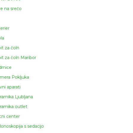
re na srečo
terier
ola
pit za čoln
pit za čoln Maribor
drnice
mera Pokljuka
vni aparati
ramika Ljubljana
ramika outlet
icni center
lonoskopija s sedacijo