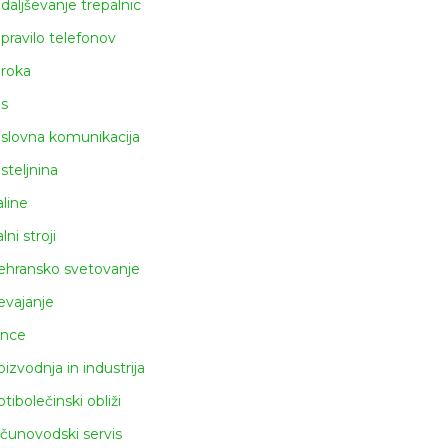
daljševanje trepalnic
pravilo telefonov
roka
s
slovna komunikacija
steljnina
aline
lni stroji
ehransko svetovanje
evajanje
ince
oizvodnja in industrija
otibolečinski obliži
čunovodski servis