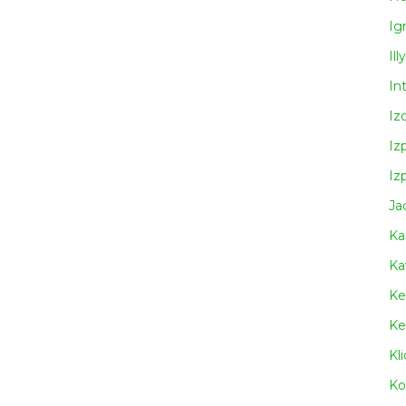
Ig
Illy
In
Iz
Iz
Iz
Ja
Ka
Ka
Ke
Ke
Kl
Ko