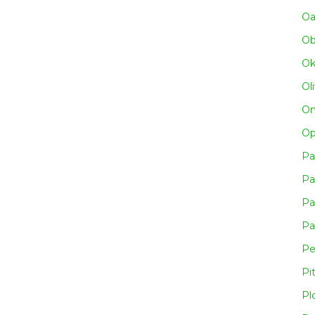
Oa
Obn
Ok
Ol
Om
Op
Pa
Pa
Pa
Pa
Pe
Pi
Pl