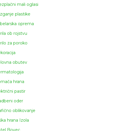
ezplačni mali oglasi
izganje plastike
belarska oprema
rila ob rojstvu
rilo za poroko
koracija
lovna obutev
rmatologija
mača hrana
ktrični pastir
adbeni oder
afično oblikovanje
ška hrana Izola
tel Bovec