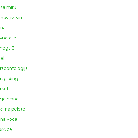
za miru
ovljivi viri
na
ivno olje
ega 3
el
radontologija
ragliding
rket
sja hrana
či na pelete
tna voda
oščice