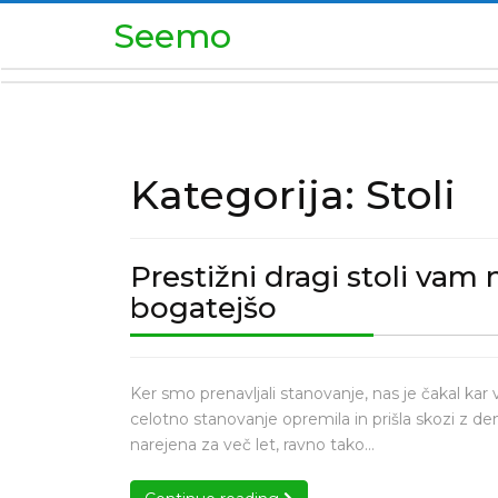
Skip
Seemo
to
content
Kategorija:
Stoli
Prestižni dragi stoli vam 
Prestižni
bogatejšo
dragi
stoli
Prestižni
vam
Ker smo prenavljali stanovanje, nas je čakal kar 
dragi
celotno stanovanje opremila in prišla skozi z de
naredijo
stoli
narejena za več let, ravno tako…
vašo
vam
jedilnico
naredijo