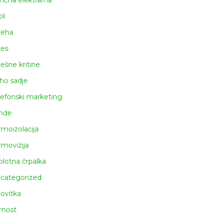
nčna elektrarna
li
reha
res
rešne kritine
ho sadje
lefonski marketing
nde
rmoizolacija
rmovizija
plotna črpalka
categorized
lovitka
rnost