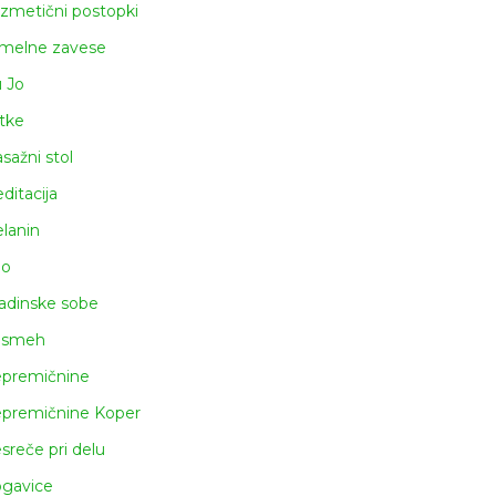
zmetični postopki
melne zavese
u Jo
tke
sažni stol
ditacija
lanin
lo
adinske sobe
asmeh
premičnine
premičnine Koper
sreče pri delu
gavice