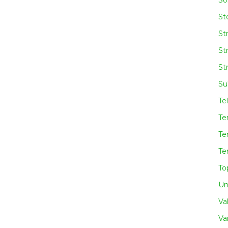
So
Sto
St
St
St
Su
Te
Te
Te
Te
To
Un
Va
Va