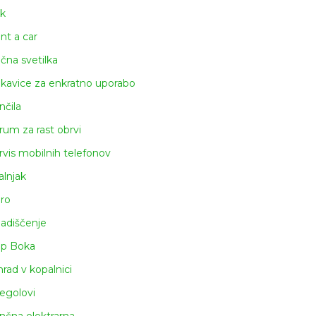
k
nt a car
čna svetilka
kavice za enkratno uporabo
nčila
rum za rast obrvi
rvis mobilnih telefonov
alnjak
iro
ladiščenje
ap Boka
rad v kopalnici
egolovi