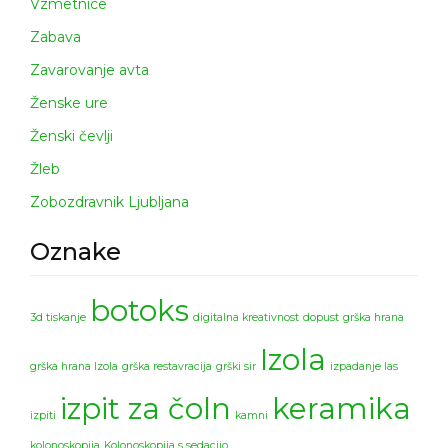
Vzmetnice
Zabava
Zavarovanje avta
Ženske ure
Ženski čevlji
Žleb
Zobozdravnik Ljubljana
Oznake
botoks
3d tiskanje
digitalna kreativnost
dopust
grška hrana
Izola
grška hrana Izola
grška restavracija
grški sir
izpadanje las
izpit za čoln
keramika
izpiti
kamni
kolonoskopija
Kolonoskopija s sedacijo