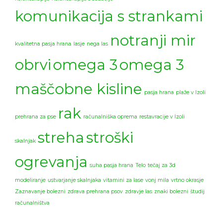
komunikacija s strankami
notranji mir
kvalitetna pasja hrana
lasje
nega las
obrvi
omega 3
omega 3
maščobne kisline
pasja hrana
plaže v Izoli
rak
prehrana za pse
računalniška oprema
restavracije v Izoli
streha
stroški
skalnjak
ogrevanja
suha pasja hrana
Telo
tečaj za 3d
modeliranje
ustvarjanje skalnjaka
vitamini za lase
vonj mila
vrtno okrasje
Zaznavanje bolezni
zdrava prehrana psov
zdravje las
znaki bolezni
študij
računalništva