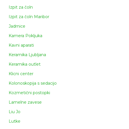
Izpit za čoln
Izpit za čoln Maribor
Jadrnice
Kamera Pokljuka
Kavni aparati
Keramika Ljubljana
Keramika outlet
Klicni center
Kolonoskopija s sedacijo
Kozmetični postopki
Lamelne zavese
Liu Jo
Lutke