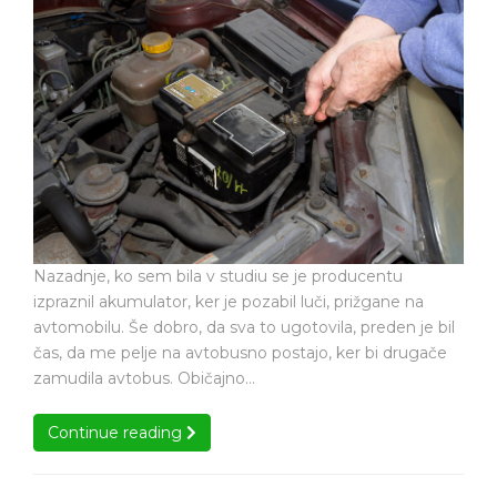
akumulator
pravočasno
je
odkrit
bil
pravočasno
odkrit
Nazadnje, ko sem bila v studiu se je producentu
izpraznil akumulator, ker je pozabil luči, prižgane na
avtomobilu. Še dobro, da sva to ugotovila, preden je bil
čas, da me pelje na avtobusno postajo, ker bi drugače
zamudila avtobus. Običajno…
Continue reading
Continue reading