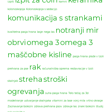
izpiti
kamni
kolonoskopija
Kolonoskopija s sedacijo
komunikacija s strankami
notranji mir
kvalitetna pasja hrana
lasje
nega las
obrvi
omega 3
omega 3
maščobne kisline
pasja hrana
plaže v Izoli
rak
prehrana za pse
računalniška oprema
restavracije v Izoli
streha
stroški
skalnjak
ogrevanja
suha pasja hrana
Telo
tečaj za 3d
modeliranje
ustvarjanje skalnjaka
vitamini za lase
vonj mila
vrtno okrasje
Zaznavanje bolezni
zdrava prehrana psov
zdravje las
znaki bolezni
študij