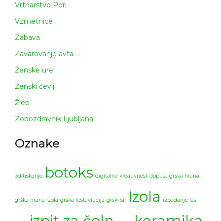
Vrtnarstvo Pori
Vzmetnice
Zabava
Zavarovanje avta
Ženske ure
Ženski čevlji
Žleb
Zobozdravnik Ljubljana
Oznake
botoks
3d tiskanje
digitalna kreativnost
dopust
grška hrana
Izola
grška hrana Izola
grška restavracija
grški sir
izpadanje las
izpit za čoln
keramika