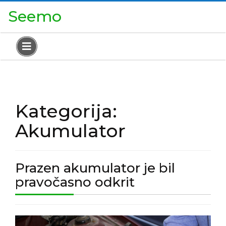
Skip
Close
Seemo
to
Menu
content
Open
Menu
Kategorija:
Akumulator
Prazen akumulator je bil
Prazen
pravočasno odkrit
akumulator
je
Prazen
bil