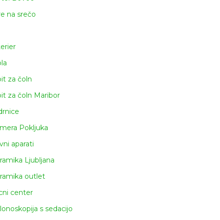
re na srečo
terier
ola
pit za čoln
pit za čoln Maribor
drnice
mera Pokljuka
vni aparati
ramika Ljubljana
ramika outlet
icni center
lonoskopija s sedacijo