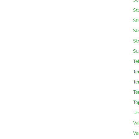
So
Sto
St
St
St
Su
Te
Te
Te
Te
To
Un
Va
Va