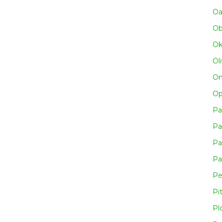
Oa
Obn
Ok
Ol
Om
Op
Pa
Pa
Pa
Pa
Pe
Pi
Pl