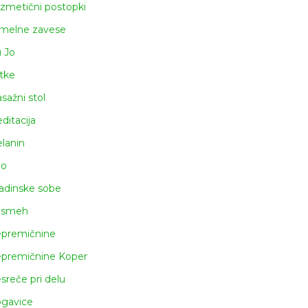
zmetični postopki
melne zavese
u Jo
tke
sažni stol
ditacija
lanin
lo
adinske sobe
asmeh
premičnine
premičnine Koper
sreče pri delu
gavice