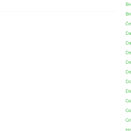
Br
m,
Br
Če
Da
a
Da
De
De
De
Do
Ele
Gr
Gr
Gr
Ho