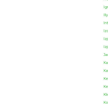
Ig
Illy
In
Iz
Iz
Iz
Ja
Ka
Ka
Ke
Ke
Kl
Ko