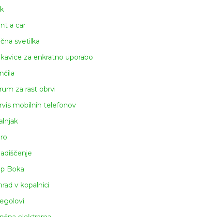
k
nt a car
čna svetilka
kavice za enkratno uporabo
nčila
rum za rast obrvi
rvis mobilnih telefonov
alnjak
iro
ladiščenje
ap Boka
rad v kopalnici
egolovi