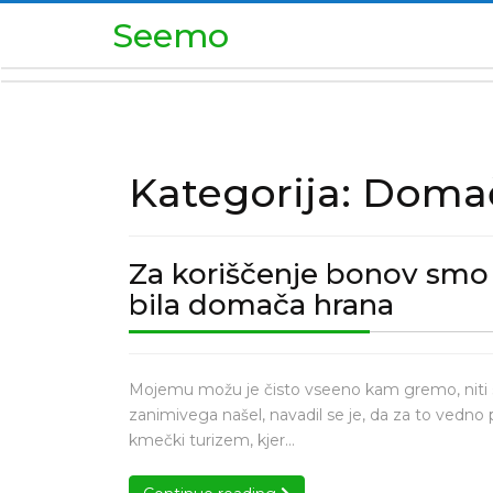
Skip
Seemo
to
content
Kategorija:
Domač
Za koriščenje bonov smo š
Za
bila domača hrana
korišč
bonov
Za
smo
Mojemu možu je čisto vseeno kam gremo, niti si
koriščenje
zanimivega našel, navadil se je, da za to vedno 
šli
bonov
kmečki turizem, kjer…
na
smo
kmečk
šli