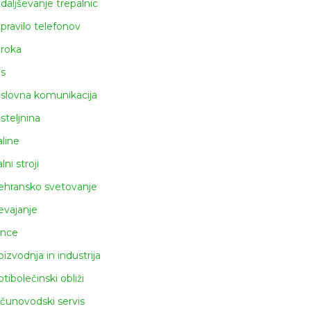
daljševanje trepalnic
pravilo telefonov
roka
s
slovna komunikacija
steljnina
aline
lni stroji
ehransko svetovanje
evajanje
ince
oizvodnja in industrija
otibolečinski obliži
čunovodski servis