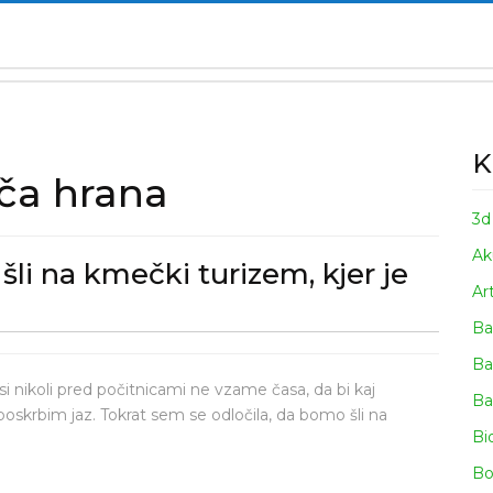
K
a hrana
3d
Ak
li na kmečki turizem, kjer je
Ar
enje
Ba
Ba
 nikoli pred počitnicami ne vzame časa, da bi kaj
Ba
poskrbim jaz. Tokrat sem se odločila, da bomo šli na
Bi
Bo
i