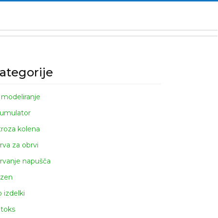
ategorije
 modeliranje
umulator
troza kolena
rva za obrvi
rvanje napušča
zen
o izdelki
toks