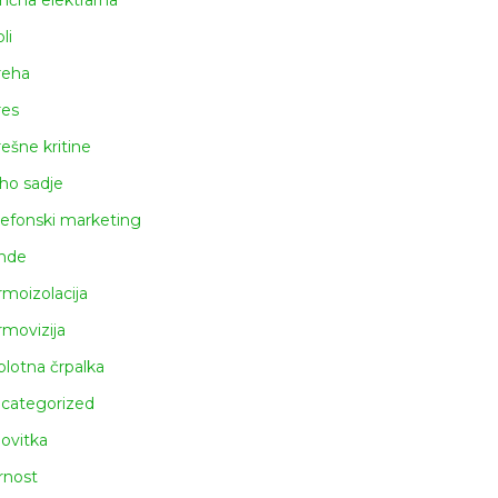
nčna elektrarna
li
reha
res
rešne kritine
ho sadje
lefonski marketing
nde
rmoizolacija
rmovizija
plotna črpalka
categorized
lovitka
rnost