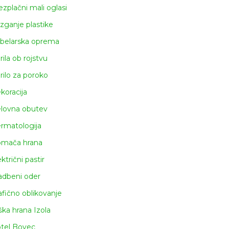
ezplačni mali oglasi
izganje plastike
belarska oprema
rila ob rojstvu
rilo za poroko
koracija
lovna obutev
rmatologija
mača hrana
ktrični pastir
adbeni oder
afično oblikovanje
ška hrana Izola
tel Bovec