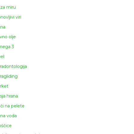
za miru
ovljivi viri
na
ivno olje
ega 3
el
radontologija
ragliding
rket
sja hrana
či na pelete
tna voda
oščice