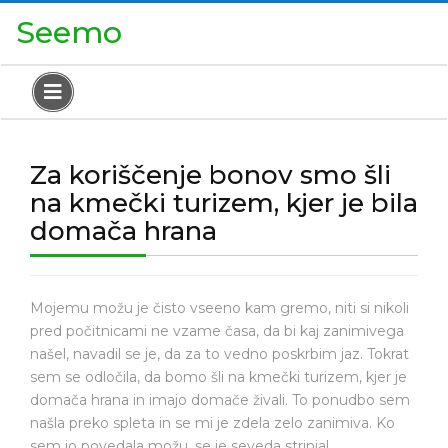
Skip
Close
Seemo
to
Menu
content
Open
Menu
Za koriščenje bonov smo šli
na kmečki turizem, kjer je bila
domača hrana
Mojemu možu je čisto vseeno kam gremo, niti si nikoli
pred počitnicami ne vzame časa, da bi kaj zanimivega
našel, navadil se je, da za to vedno poskrbim jaz. Tokrat
sem se odločila, da bomo šli na kmečki turizem, kjer je
domača hrana in imajo domače živali. To ponudbo sem
našla preko spleta in se mi je zdela zelo zanimiva. Ko
sem jo povedala možu, se je seveda strinjal.