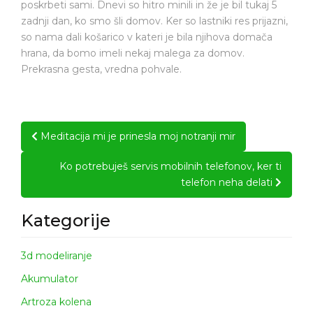
poskrbeti sami. Dnevi so hitro minili in že je bil tukaj 5
zadnji dan, ko smo šli domov. Ker so lastniki res prijazni,
so nama dali košarico v kateri je bila njihova domača
hrana, da bomo imeli nekaj malega za domov.
Prekrasna gesta, vredna pohvale.
Post
Meditacija mi je prinesla moj notranji mir
navigation
Ko potrebuješ servis mobilnih telefonov, ker ti
telefon neha delati
Kategorije
3d modeliranje
Akumulator
Artroza kolena