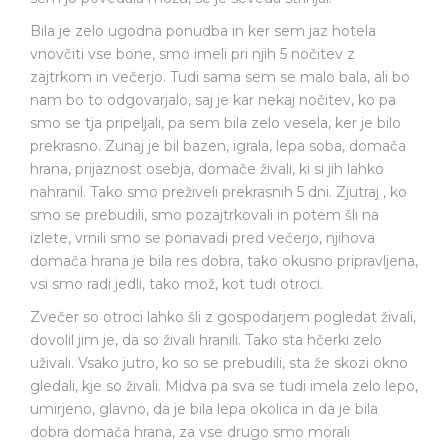
Bila je zelo ugodna ponudba in ker sem jaz hotela
vnovčiti vse bone, smo imeli pri njih 5 nočitev z
zajtrkom in večerjo. Tudi sama sem se malo bala, ali bo
nam bo to odgovarjalo, saj je kar nekaj nočitev, ko pa
smo se tja pripeljali, pa sem bila zelo vesela, ker je bilo
prekrasno. Zunaj je bil bazen, igrala, lepa soba, domača
hrana, prijaznost osebja, domače živali, ki si jih lahko
nahranil. Tako smo preživeli prekrasnih 5 dni. Zjutraj , ko
smo se prebudili, smo pozajtrkovali in potem šli na
izlete, vrnili smo se ponavadi pred večerjo, njihova
domača hrana je bila res dobra, tako okusno pripravljena,
vsi smo radi jedli, tako mož, kot tudi otroci.
Zvečer so otroci lahko šli z gospodarjem pogledat živali,
dovolil jim je, da so živali hranili. Tako sta hčerki zelo
uživali. Vsako jutro, ko so se prebudili, sta že skozi okno
gledali, kje so živali. Midva pa sva se tudi imela zelo lepo,
umirjeno, glavno, da je bila lepa okolica in da je bila
dobra domača hrana, za vse drugo smo morali