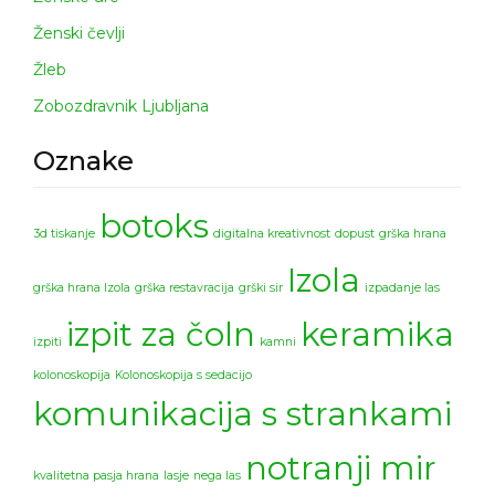
Ženski čevlji
Žleb
Zobozdravnik Ljubljana
Oznake
botoks
3d tiskanje
digitalna kreativnost
dopust
grška hrana
Izola
grška hrana Izola
grška restavracija
grški sir
izpadanje las
izpit za čoln
keramika
izpiti
kamni
kolonoskopija
Kolonoskopija s sedacijo
komunikacija s strankami
notranji mir
kvalitetna pasja hrana
lasje
nega las