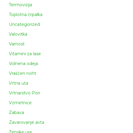
Termovizija
Toplotna črpalka
Uncategorized
Valovitka
Varnost
Vitamini za lase
Volnena odeja
Vraščen noht
Vrtna uta
Vrtnarstvo Pori
Vzmetnice
Zabava
Zavarovanje avta
Ženske ure