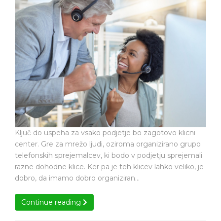
center
ključ
je
do
lahko
uspeha
ključ
podjetja
do
uspeha
podjetja
Ključ do uspeha za vsako podjetje bo zagotovo klicni
center. Gre za mrežo ljudi, oziroma organizirano grupo
telefonskih sprejemalcev, ki bodo v podjetju sprejemali
razne dohodne klice. Ker pa je teh klicev lahko veliko, je
dobro, da imamo dobro organiziran…
Continue reading
Continue reading