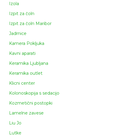
Izola
Izpit za čoln
Izpit za čoln Maribor
Jadrnice
Kamera Pokljuka
Kavni aparati
Keramika Ljubljana
Keramika outlet
Klicni center
Kolonoskopija s sedacijo
Kozmetični postopki
Lamelne zavese
Liu Jo
Lutke