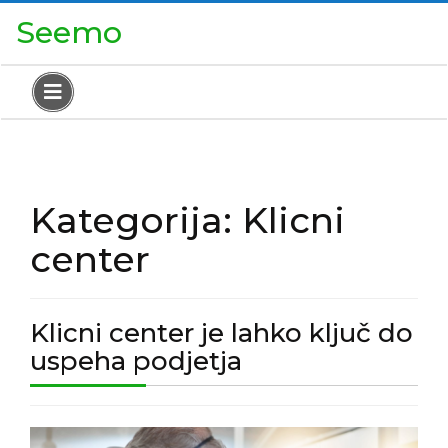
Skip
Close
Seemo
to
Menu
content
Open
Menu
Kategorija:
Klicni
center
Klicni center je lahko ključ do
Klicni
uspeha podjetja
center
je
Klicni
lahko