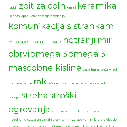
izpit za čoln
keramika
izpiti
kamni
kolonoskopija
Kolonoskopija s sedacijo
komunikacija s strankami
notranji mir
kvalitetna pasja hrana
lasje
nega las
obrvi
omega 3
omega 3
maščobne kisline
pasja hrana
plaže v Izoli
rak
prehrana za pse
računalniška oprema
restavracije v Izoli
streha
stroški
skalnjak
ogrevanja
suha pasja hrana
Telo
tečaj za 3d
modeliranje
ustvarjanje skalnjaka
vitamini za lase
vonj mila
vrtno okrasje
Zaznavanje bolezni
zdrava prehrana psov
zdravje las
znaki bolezni
študij