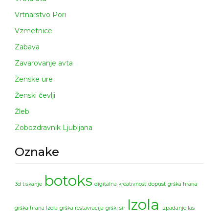
Vrtnarstvo Pori
Vzmetnice
Zabava
Zavarovanje avta
Ženske ure
Ženski čevlji
Žleb
Zobozdravnik Ljubljana
Oznake
botoks
3d tiskanje
digitalna kreativnost
dopust
grška hrana
Izola
grška hrana Izola
grška restavracija
grški sir
izpadanje las