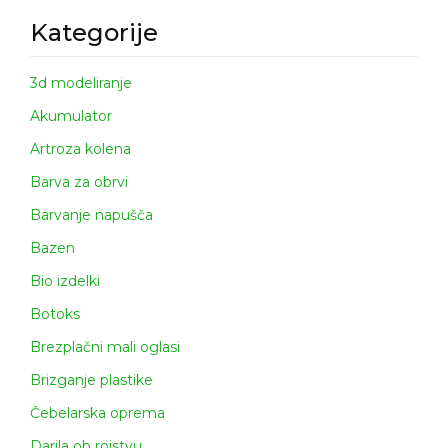
Kategorije
3d modeliranje
Akumulator
Artroza kolena
Barva za obrvi
Barvanje napušča
Bazen
Bio izdelki
Botoks
Brezplačni mali oglasi
Brizganje plastike
Čebelarska oprema
Darila ob rojstvu