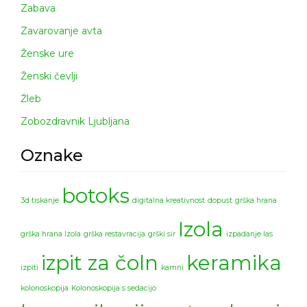
Zabava
Zavarovanje avta
Ženske ure
Ženski čevlji
Žleb
Zobozdravnik Ljubljana
Oznake
botoks
3d tiskanje
digitalna kreativnost
dopust
grška hrana
Izola
grška hrana Izola
grška restavracija
grški sir
izpadanje las
izpit za čoln
keramika
izpiti
kamni
kolonoskopija
Kolonoskopija s sedacijo