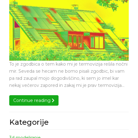
lahko
str
termovizija
v
premaga
no
strah
ura
v
nočnih
urah
To je zgodbica o tem kako mi je termovizija rešila nočni
mir. Seveda se hecam ne bomo pisali zgodbic, bi vam
pa rad zaupal mojo dogodivščino, ki sem jo imel kar
nekaj večerov zapored in zakaj mi je prav termovizija…
Continue reading
Continue reading
Kategorije
3d modeliranje