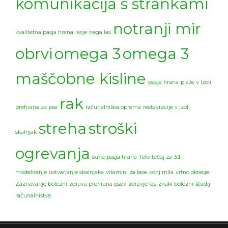
komunikacija s strankami
notranji mir
kvalitetna pasja hrana
lasje
nega las
obrvi
omega 3
omega 3
maščobne kisline
pasja hrana
plaže v Izoli
rak
prehrana za pse
računalniška oprema
restavracije v Izoli
streha
stroški
skalnjak
ogrevanja
suha pasja hrana
Telo
tečaj za 3d
modeliranje
ustvarjanje skalnjaka
vitamini za lase
vonj mila
vrtno okrasje
Zaznavanje bolezni
zdrava prehrana psov
zdravje las
znaki bolezni
študij
računalništva