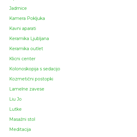
Jadrnice
Kamera Pokljuka
Kavni aparati
Keramika Ljubljana
Keramika outlet
Klicni center
Kolonoskopija s sedacijo
Kozmetični postopki
Lamelne zavese
Liu Jo
Lutke
Masažni stol
Meditacija