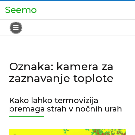
Skip
Close
Seemo
to
Menu
content
Open
Menu
Oznaka:
kamera za
zaznavanje toplote
Kako lahko termovizija
Ka
premaga strah v nočnih urah
lah
ter
Kako
pr