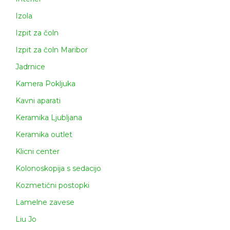
Izola
Izpit za čoln
Izpit za čoln Maribor
Jadrnice
Kamera Pokljuka
Kavni aparati
Keramika Ljubljana
Keramika outlet
Klicni center
Kolonoskopija s sedacijo
Kozmetični postopki
Lamelne zavese
Liu Jo