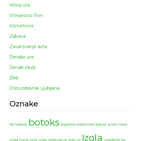
Vrtna uta
Vrtnarstvo Pori
Vzmetnice
Zabava
Zavarovanje avta
Ženske ure
Ženski čevlji
Žleb
Zobozdravnik Ljubljana
Oznake
botoks
3d tiskanje
digitalna kreativnost
dopust
grška hrana
Izola
grška hrana Izola
grška restavracija
grški sir
izpadanje las