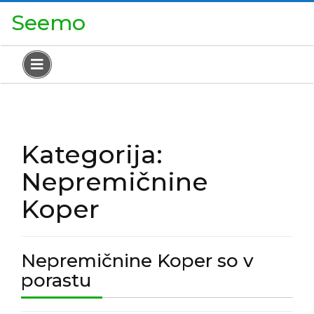
Skip
Close
Seemo
to
Menu
content
Open
Menu
Kategorija:
Nepremičnine
Koper
Nepremičnine Koper so v
Nepremičnine
porastu
Koper