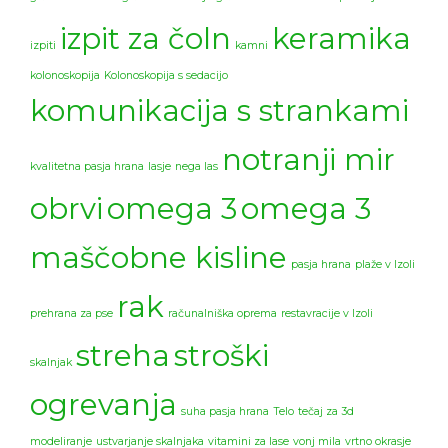
izpit za čoln
keramika
izpiti
kamni
kolonoskopija
Kolonoskopija s sedacijo
komunikacija s strankami
notranji mir
kvalitetna pasja hrana
lasje
nega las
obrvi
omega 3
omega 3
maščobne kisline
pasja hrana
plaže v Izoli
rak
prehrana za pse
računalniška oprema
restavracije v Izoli
streha
stroški
skalnjak
ogrevanja
suha pasja hrana
Telo
tečaj za 3d
modeliranje
ustvarjanje skalnjaka
vitamini za lase
vonj mila
vrtno okrasje