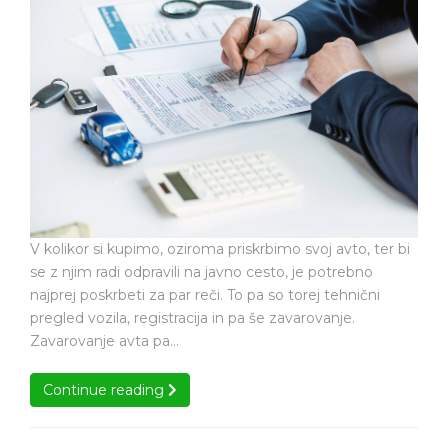
avta
pom
je
za
zelo
vsak
pomembno
vozi
za
vsako
vozilo
V kolikor si kupimo, oziroma priskrbimo svoj avto, ter bi
se z njim radi odpravili na javno cesto, je potrebno
najprej poskrbeti za par reči. To pa so torej tehnični
pregled vozila, registracija in pa še zavarovanje.
Zavarovanje avta pa…
Continue reading
Continue reading