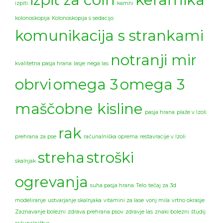
izpiti
kamni
kolonoskopija
Kolonoskopija s sedacijo
komunikacija s strankami
notranji mir
kvalitetna pasja hrana
lasje
nega las
obrvi
omega 3
omega 3
maščobne kisline
pasja hrana
plaže v Izoli
rak
prehrana za pse
računalniška oprema
restavracije v Izoli
streha
stroški
skalnjak
ogrevanja
suha pasja hrana
Telo
tečaj za 3d
modeliranje
ustvarjanje skalnjaka
vitamini za lase
vonj mila
vrtno okrasje
Zaznavanje bolezni
zdrava prehrana psov
zdravje las
znaki bolezni
študij