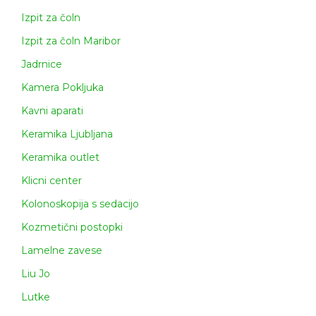
Izpit za čoln
Izpit za čoln Maribor
Jadrnice
Kamera Pokljuka
Kavni aparati
Keramika Ljubljana
Keramika outlet
Klicni center
Kolonoskopija s sedacijo
Kozmetični postopki
Lamelne zavese
Liu Jo
Lutke