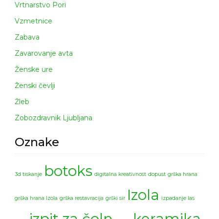
Vrtnarstvo Pori
Vzmetnice
Zabava
Zavarovanje avta
Ženske ure
Ženski čevlji
Žleb
Zobozdravnik Ljubljana
Oznake
botoks
3d tiskanje
digitalna kreativnost
dopust
grška hrana
Izola
grška hrana Izola
grška restavracija
grški sir
izpadanje las
izpit za čoln
keramika