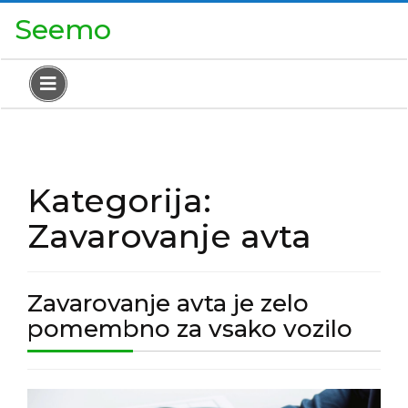
Skip
Close
Seemo
to
Menu
content
Open
Menu
Kategorija:
Zavarovanje avta
Zavarovanje avta je zelo
Zava
pomembno za vsako vozilo
avta
je
Zavarovanje
zelo