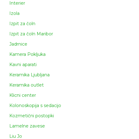
Interier
Izola
Izpit za čoln
Izpit za čoln Maribor
Jadrnice
Kamera Pokljuka
Kavni aparati
Keramika Ljubljana
Keramika outlet
Klicni center
Kolonoskopija s sedacijo
Kozmetični postopki
Lamelne zavese
Liu Jo