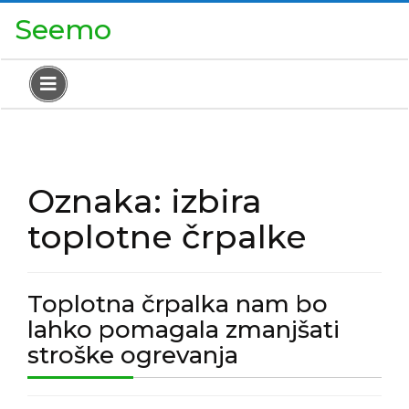
Skip
Close
Seemo
to
Menu
content
Open
Menu
Oznaka:
izbira
toplotne črpalke
Toplotna črpalka nam bo
lahko pomagala zmanjšati
Toplotna
stroške ogrevanja
črpalka
nam