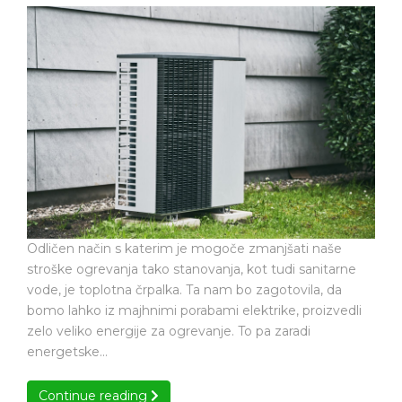
Toplotna
bo
črpalka
lahko
nam
pomagala
bo
zmanjšati
lahko
stroške
pomagala
zmanjšati
ogrevanja
stroške
ogrevanja
Odličen način s katerim je mogoče zmanjšati naše
stroške ogrevanja tako stanovanja, kot tudi sanitarne
vode, je toplotna črpalka. Ta nam bo zagotovila, da
bomo lahko iz majhnimi porabami elektrike, proizvedli
zelo veliko energije za ogrevanje. To pa zaradi
energetske…
Continue reading
Continue reading