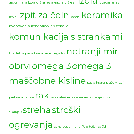
Izola
grška hrana Izola
grška restavracija
grški sir
izpadanje las
izpit za čoln
keramika
izpiti
kamni
kolonoskopija
Kolonoskopija s sedacijo
komunikacija s strankami
notranji mir
kvalitetna pasja hrana
lasje
nega las
obrvi
omega 3
omega 3
maščobne kisline
pasja hrana
plaže v Izoli
rak
prehrana za pse
računalniška oprema
restavracije v Izoli
streha
stroški
skalnjak
ogrevanja
suha pasja hrana
Telo
tečaj za 3d