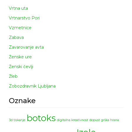
Vrtna uta
Vrtnarstvo Pori
Vzmetnice
Zabava
Zavarovanje avta
Ženske ure
Ženski čevlji
Žleb
Zobozdravnik Ljubljana
Oznake
botoks
3d tiskanje
digitalna kreativnost
dopust
grška hrana