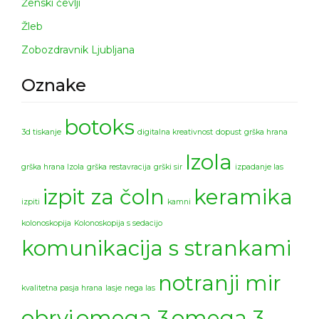
Ženski čevlji
Žleb
Zobozdravnik Ljubljana
Oznake
botoks
3d tiskanje
digitalna kreativnost
dopust
grška hrana
Izola
grška hrana Izola
grška restavracija
grški sir
izpadanje las
izpit za čoln
keramika
izpiti
kamni
kolonoskopija
Kolonoskopija s sedacijo
komunikacija s strankami
notranji mir
kvalitetna pasja hrana
lasje
nega las
obrvi
omega 3
omega 3