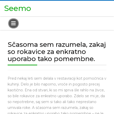
Skip
Close
Seemo
to
Menu
content
Open
Menu
Sčasoma sem razumela, zakaj
so rokavice za enkratno
uporabo tako pomembne.
Pred nekaj leti sem delala v restavraciji kot pomočnica v
kuhinji. Delo je bilo naporno, vroče in pogosto precej
kaotično. Ena od stvari, ki so mi sprva šle rahlo na živce,
so bile rokavice za enkratno uporabo. Zdelo se mi je, da
so nepotrebne, saj sem si tako ali tako neprestano
umivala roke. A sčasoma sem razumela, zakaj so
rokavice za enkratno uporabo tako pomembne – ne le