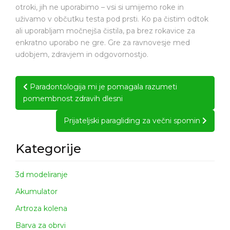
otroki, jih ne uporabimo – vsi si umijemo roke in
uživamo v občutku testa pod prsti. Ko pa čistim odtok
ali uporabljam močnejša čistila, pa brez rokavice za
enkratno uporabo ne gre. Gre za ravnovesje med
udobjem, zdravjem in odgovornostjo.
Post
Paradontologija mi je pomagala razumeti
navigation
pomembnost zdravih dlesni
Prijateljski paragliding za večni spomin
Kategorije
3d modeliranje
Akumulator
Artroza kolena
Barva za obrvi