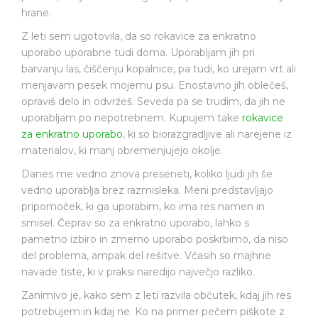
hrane.
Z leti sem ugotovila, da so rokavice za enkratno
uporabo uporabne tudi doma. Uporabljam jih pri
barvanju las, čiščenju kopalnice, pa tudi, ko urejam vrt ali
menjavam pesek mojemu psu. Enostavno jih oblečeš,
opraviš delo in odvržeš. Seveda pa se trudim, da jih ne
uporabljam po nepotrebnem. Kupujem take
rokavice
za enkratno uporabo
, ki so biorazgradljive ali narejene iz
materialov, ki manj obremenjujejo okolje.
Danes me vedno znova preseneti, koliko ljudi jih še
vedno uporablja brez razmisleka. Meni predstavljajo
pripomoček, ki ga uporabim, ko ima res namen in
smisel. Čeprav so za enkratno uporabo, lahko s
pametno izbiro in zmerno uporabo poskrbimo, da niso
del problema, ampak del rešitve. Včasih so majhne
navade tiste, ki v praksi naredijo največjo razliko.
Zanimivo je, kako sem z leti razvila občutek, kdaj jih res
potrebujem in kdaj ne. Ko na primer pečem piškote z