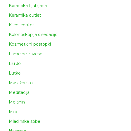
Keramika Ljubljana
Keramika outlet
Klicni center
Kolonoskopija s sedacijo
Kozmetični postopki
Lamelne zavese
Liu Jo
Lutke
Masažni stol
Meditacija
Melanin
Milo
Mladinske sobe
Nasmeh