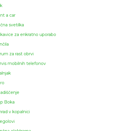
k
nt a car
čna svetilka
kavice za enkratno uporabo
nčila
rum za rast obrvi
rvis mobilnih telefonov
alnjak
iro
ladiščenje
ap Boka
rad v kopalnici
egolovi