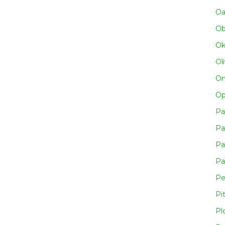
Oa
Obn
Ok
Ol
Om
Op
Pa
Pa
Pa
Pa
Pe
Pi
Pl