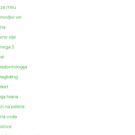
za miru
ovljivi viri
na
ivno olje
ega 3
el
radontologija
ragliding
rket
sja hrana
či na pelete
tna voda
oščice