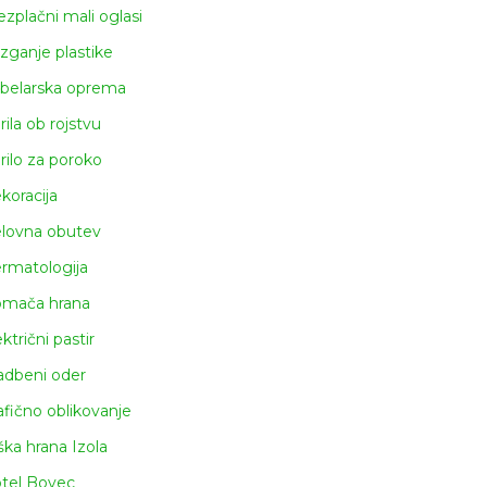
ezplačni mali oglasi
izganje plastike
belarska oprema
rila ob rojstvu
rilo za poroko
koracija
lovna obutev
rmatologija
mača hrana
ktrični pastir
adbeni oder
afično oblikovanje
ška hrana Izola
tel Bovec