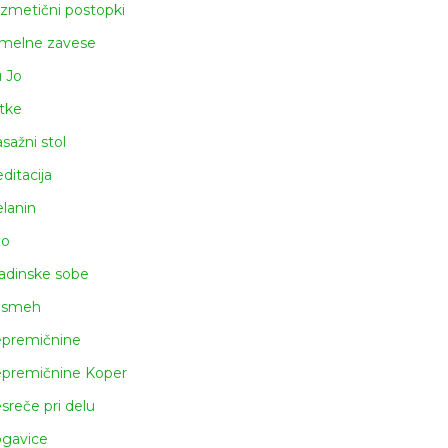
zmetični postopki
melne zavese
u Jo
tke
sažni stol
ditacija
lanin
lo
adinske sobe
asmeh
premičnine
premičnine Koper
sreče pri delu
gavice