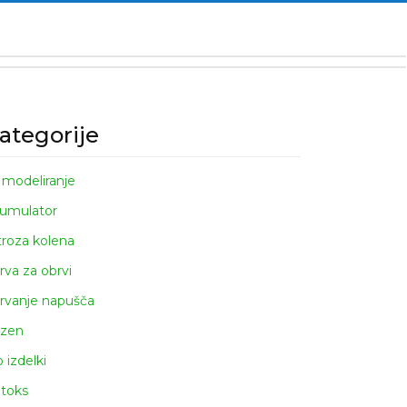
ategorije
 modeliranje
umulator
troza kolena
rva za obrvi
rvanje napušča
zen
o izdelki
toks