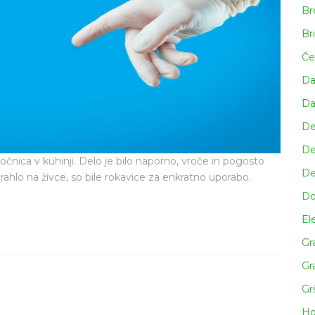
Br
enkratno
uporabo
Br
tako
Če
pomembne.
Da
Da
De
De
očnica v kuhinji. Delo je bilo naporno, vroče in pogosto
De
 rahlo na živce, so bile rokavice za enkratno uporabo.
Do
Ele
Gr
Gr
Gr
Ho