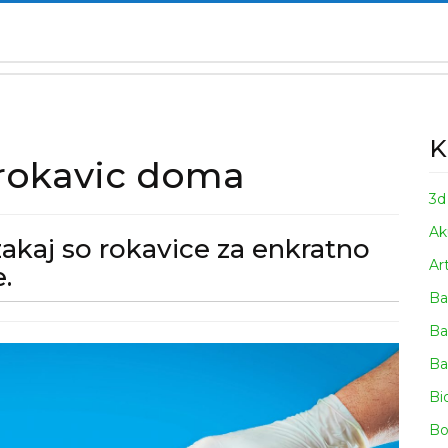
K
rokavic doma
3d
Ak
kaj so rokavice za enkratno
Ar
Sčasoma
.
sem
Ba
razumela,
Ba
zakaj
Ba
so
Bi
rokavice
Bo
za