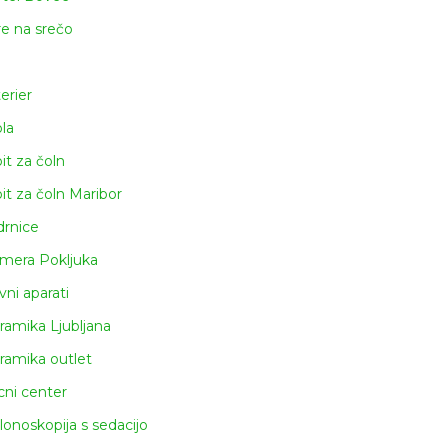
re na srečo
terier
ola
pit za čoln
pit za čoln Maribor
drnice
mera Pokljuka
vni aparati
ramika Ljubljana
ramika outlet
icni center
lonoskopija s sedacijo