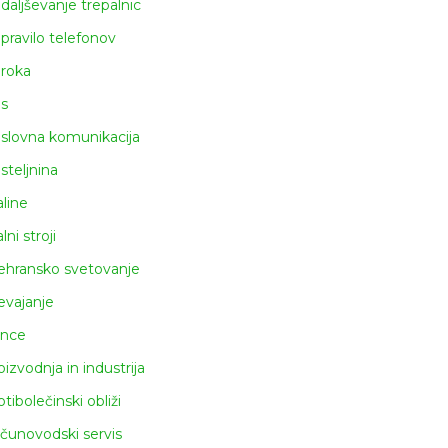
daljševanje trepalnic
pravilo telefonov
roka
s
slovna komunikacija
steljnina
aline
lni stroji
ehransko svetovanje
evajanje
ince
oizvodnja in industrija
otibolečinski obliži
čunovodski servis