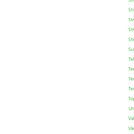
So
Sto
St
St
St
Su
Te
Te
Te
Te
To
Un
Va
Va