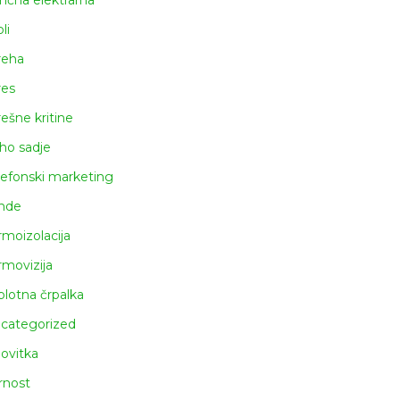
nčna elektrarna
li
reha
res
rešne kritine
ho sadje
lefonski marketing
nde
rmoizolacija
rmovizija
plotna črpalka
categorized
lovitka
rnost