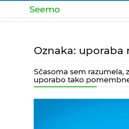
Skip
Seemo
to
content
Oznaka:
uporaba 
Sčasoma sem razumela, za
uporabo tako pomembne
Sčasoma
sem
razumela,
zakaj
so