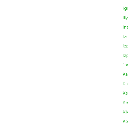
Ig
Illy
In
Iz
Iz
Iz
Ja
Ka
Ka
Ke
Ke
Kl
Ko