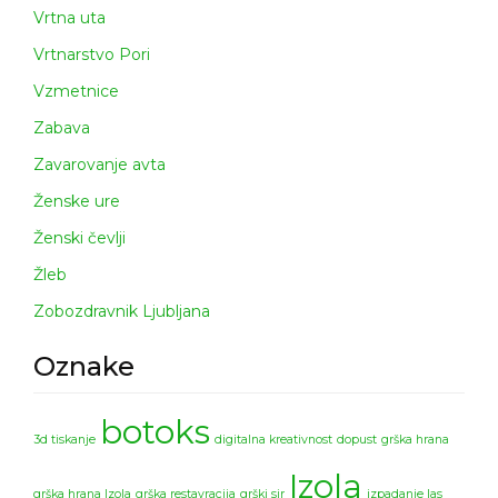
Vrtna uta
Vrtnarstvo Pori
Vzmetnice
Zabava
Zavarovanje avta
Ženske ure
Ženski čevlji
Žleb
Zobozdravnik Ljubljana
Oznake
botoks
3d tiskanje
digitalna kreativnost
dopust
grška hrana
Izola
grška hrana Izola
grška restavracija
grški sir
izpadanje las