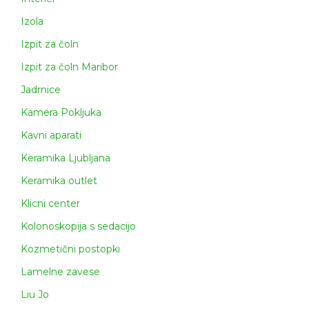
Izola
Izpit za čoln
Izpit za čoln Maribor
Jadrnice
Kamera Pokljuka
Kavni aparati
Keramika Ljubljana
Keramika outlet
Klicni center
Kolonoskopija s sedacijo
Kozmetični postopki
Lamelne zavese
Liu Jo