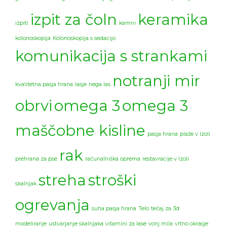
izpit za čoln
keramika
izpiti
kamni
kolonoskopija
Kolonoskopija s sedacijo
komunikacija s strankami
notranji mir
kvalitetna pasja hrana
lasje
nega las
obrvi
omega 3
omega 3
maščobne kisline
pasja hrana
plaže v Izoli
rak
prehrana za pse
računalniška oprema
restavracije v Izoli
streha
stroški
skalnjak
ogrevanja
suha pasja hrana
Telo
tečaj za 3d
modeliranje
ustvarjanje skalnjaka
vitamini za lase
vonj mila
vrtno okrasje