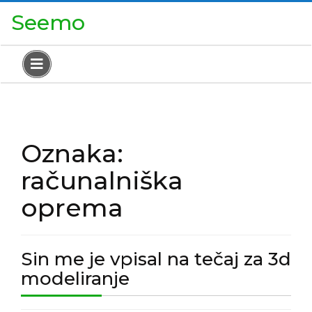
Skip
Close
Seemo
to
Menu
content
Open
Menu
Oznaka:
računalniška
oprema
Sin me je vpisal na tečaj za 3d
Sin
modeliranje
me