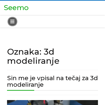
Skip
Close
Seemo
to
Menu
content
Open
Menu
Oznaka:
3d
modeliranje
Sin me je vpisal na tečaj za 3d
Sin
modeliranje
me
je
Sin
vpisal