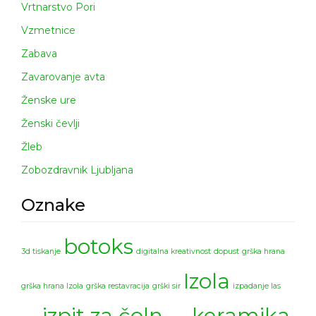
Vrtnarstvo Pori
Vzmetnice
Zabava
Zavarovanje avta
Ženske ure
Ženski čevlji
Žleb
Zobozdravnik Ljubljana
Oznake
botoks
3d tiskanje
digitalna kreativnost
dopust
grška hrana
Izola
grška hrana Izola
grška restavracija
grški sir
izpadanje las
izpit za čoln
keramika