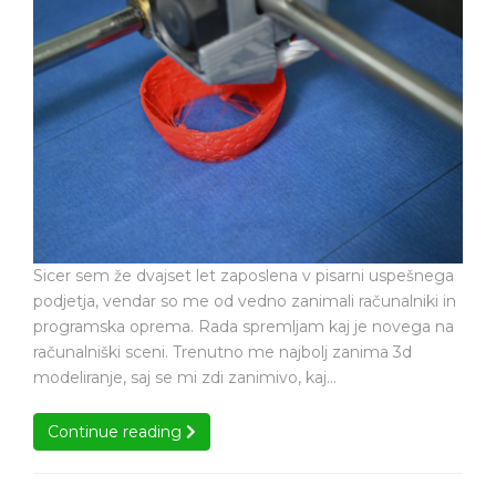
me
na
je
tečaj
vpisal
za
na
3d
tečaj
za
modeliranje
3d
modeliranje
Sicer sem že dvajset let zaposlena v pisarni uspešnega
podjetja, vendar so me od vedno zanimali računalniki in
programska oprema. Rada spremljam kaj je novega na
računalniški sceni. Trenutno me najbolj zanima 3d
modeliranje, saj se mi zdi zanimivo, kaj…
Continue reading
Continue reading