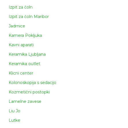
Izpit za čoln
Izpit za čoln Maribor
Jadrnice
Kamera Pokljuka
Kavni aparati
Keramika Ljubljana
Keramika outlet
Klicni center
Kolonoskopija s sedacijo
Kozmetični postopki
Lamelne zavese
Liu Jo
Lutke