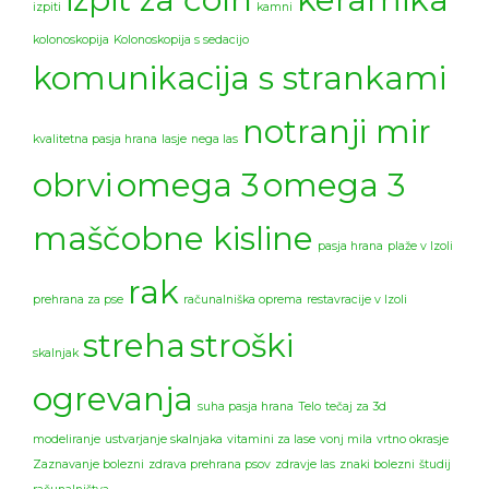
izpiti
kamni
kolonoskopija
Kolonoskopija s sedacijo
komunikacija s strankami
notranji mir
kvalitetna pasja hrana
lasje
nega las
obrvi
omega 3
omega 3
maščobne kisline
pasja hrana
plaže v Izoli
rak
prehrana za pse
računalniška oprema
restavracije v Izoli
streha
stroški
skalnjak
ogrevanja
suha pasja hrana
Telo
tečaj za 3d
modeliranje
ustvarjanje skalnjaka
vitamini za lase
vonj mila
vrtno okrasje
Zaznavanje bolezni
zdrava prehrana psov
zdravje las
znaki bolezni
študij