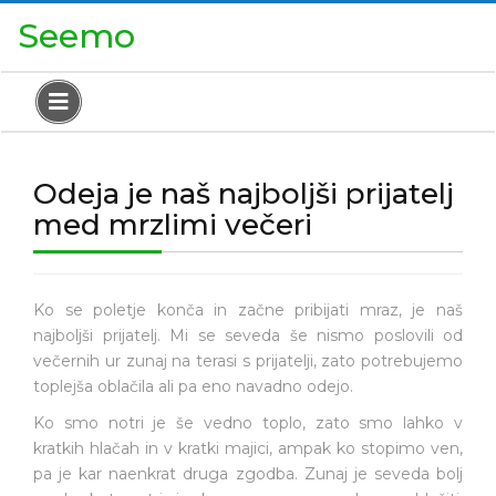
Skip
Close
Seemo
to
Menu
content
Open
Menu
Odeja je naš najboljši prijatelj
med mrzlimi večeri
Ko se poletje konča in začne pribijati mraz, je naš
najboljši prijatelj. Mi se seveda še nismo poslovili od
večernih ur zunaj na terasi s prijatelji, zato potrebujemo
toplejša oblačila ali pa eno navadno odejo.
Ko smo notri je še vedno toplo, zato smo lahko v
kratkih hlačah in v kratki majici, ampak ko stopimo ven,
pa je kar naenkrat druga zgodba. Zunaj je seveda bolj