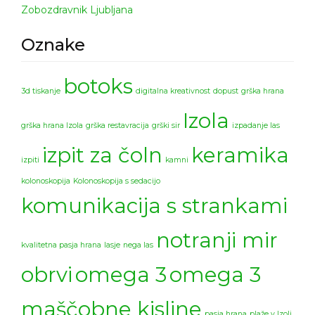
Zobozdravnik Ljubljana
Oznake
botoks
3d tiskanje
digitalna kreativnost
dopust
grška hrana
Izola
grška hrana Izola
grška restavracija
grški sir
izpadanje las
izpit za čoln
keramika
izpiti
kamni
kolonoskopija
Kolonoskopija s sedacijo
komunikacija s strankami
notranji mir
kvalitetna pasja hrana
lasje
nega las
obrvi
omega 3
omega 3
maščobne kisline
pasja hrana
plaže v Izoli