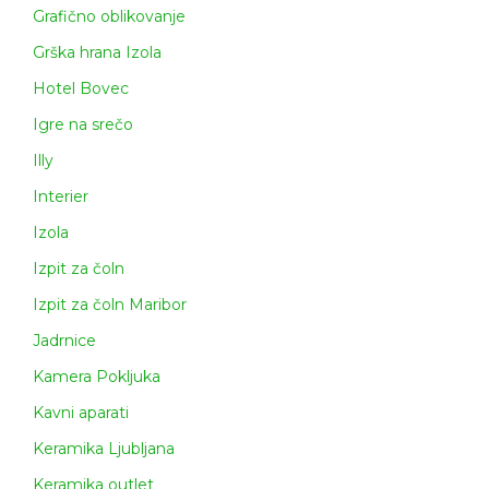
Grafično oblikovanje
Grška hrana Izola
Hotel Bovec
Igre na srečo
Illy
Interier
Izola
Izpit za čoln
Izpit za čoln Maribor
Jadrnice
Kamera Pokljuka
Kavni aparati
Keramika Ljubljana
Keramika outlet