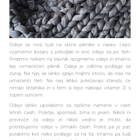
Odeje se nosi tudi na razne piknike v naravi. Lepo
vzamemo košaro s priboljški in eno odejo za po tleh.
Pridemo nekam na travnik, razgrnemo odejo in imamo
lep romantičen piknik. Odeja je odlična podlaga za
zunaj. Na njej se lahko igrajo majhni otroci, da niso na
umazanih tleh. Na njej lahko poležavajo starejši, če
nimajo ležalnika in s tem si lepo nabirajo vitamin D s
toplim soncem.
Odejo lahko uporabimo za različne namene v vseh
letnih časih. Poletje, spomlad, zima in jesen. Nikoli ni
prevroče za odejo in nikoli vedno je mrzlo, da
potrebujemo odejo v zimskih časih. Poleti pa jo pač
porabimo kot neko podlago za na tla. Imamo pa tudi