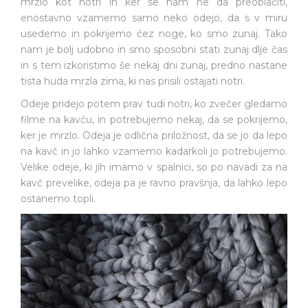
mrzlo kot notri in ker se nam ne da preoblačiti,
enostavno vzamemo samo neko odejo, da s v miru
usedemo in pokrijemo čez noge, ko smo zunaj. Tako
nam je bolj udobno in smo sposobni stati zunaj dlje čas
in s tem izkoristimo še nekaj dni zunaj, predno nastane
tista huda mrzla zima, ki nas prisili ostajati notri.
Odeje pridejo potem prav tudi notri, ko zvečer gledamo
filme na kavču, in potrebujemo nekaj, da se pokrijemo,
ker je mrzlo. Odeja je odlična priložnost, da se jo da lepo
na kavč in jo lahko vzamemo kadarkoli jo potrebujemo.
Velike odeje, ki jih imamo v spalnici, so po navadi za na
kavč prevelike, odeja pa je ravno pravšnja, da lahko lepo
ostanemo topli.