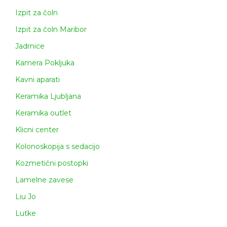
Izpit za čoln
Izpit za čoln Maribor
Jadrnice
Kamera Pokljuka
Kavni aparati
Keramika Ljubljana
Keramika outlet
Klicni center
Kolonoskopija s sedacijo
Kozmetični postopki
Lamelne zavese
Liu Jo
Lutke