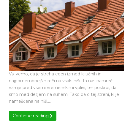
je
kar
nekaj
se
za
mora
kar
redno
se
mora
skrbeti
redno
skrbeti
Vsi vemo, da je streha eden izmed ključnih in
najpomembnejših reči na vsaki hiši. Ta nas namreč
varuje pred vsemi vremenskimi vplivi, ter poskrbi, da
smo med dežjem na suhem. Tako pa o tej strehi, ki je
nameščena na hiši,…
Continue reading
Continue reading