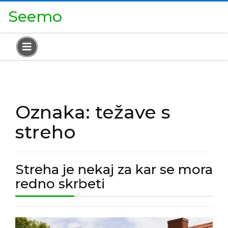
Skip
Close
Seemo
to
Menu
content
Open
Menu
Oznaka:
težave s
streho
Streha je nekaj za kar se mora
Streha
redno skrbeti
je
nekaj
Streha
za