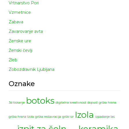
Vrtnarstvo Pori
Vzmetnice
Zabava
Zavarovanje avta
Ženske ure
Ženski čevlji
Žleb
Zobozdravnik Ljubljana
Oznake
botoks
3d tiskanje
digitalna kreativnost
dopust
grška hrana
Izola
grška hrana Izola
grška restavracija
grški sir
izpadanje las
izpit za čoln
keramika