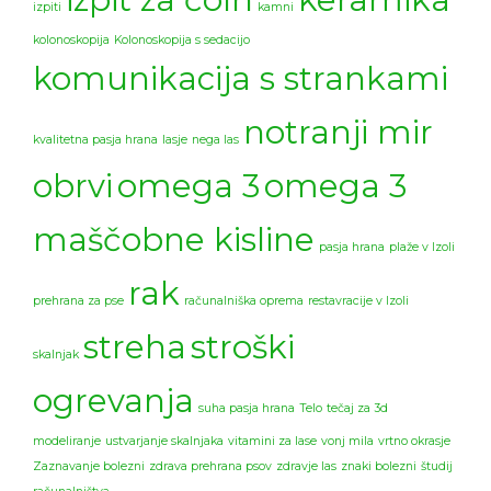
izpiti
kamni
kolonoskopija
Kolonoskopija s sedacijo
komunikacija s strankami
notranji mir
kvalitetna pasja hrana
lasje
nega las
obrvi
omega 3
omega 3
maščobne kisline
pasja hrana
plaže v Izoli
rak
prehrana za pse
računalniška oprema
restavracije v Izoli
streha
stroški
skalnjak
ogrevanja
suha pasja hrana
Telo
tečaj za 3d
modeliranje
ustvarjanje skalnjaka
vitamini za lase
vonj mila
vrtno okrasje
Zaznavanje bolezni
zdrava prehrana psov
zdravje las
znaki bolezni
študij