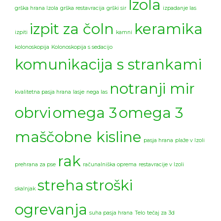
Izola
grška hrana Izola
grška restavracija
grški sir
izpadanje las
izpit za čoln
keramika
izpiti
kamni
kolonoskopija
Kolonoskopija s sedacijo
komunikacija s strankami
notranji mir
kvalitetna pasja hrana
lasje
nega las
obrvi
omega 3
omega 3
maščobne kisline
pasja hrana
plaže v Izoli
rak
prehrana za pse
računalniška oprema
restavracije v Izoli
streha
stroški
skalnjak
ogrevanja
suha pasja hrana
Telo
tečaj za 3d