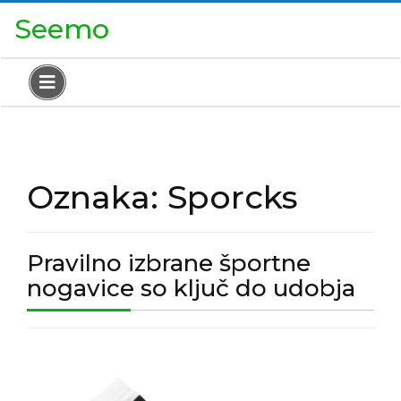
Skip
Close
Seemo
to
Menu
content
Open
Menu
Oznaka:
Sporcks
Pravilno izbrane športne
Pra
nogavice so ključ do udobja
izb
špo
Pravilno
nog
izbrane
so
športne