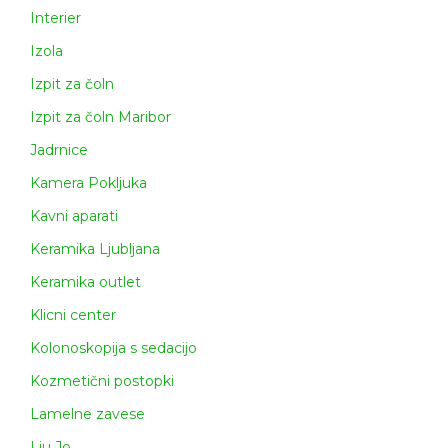
Interier
Izola
Izpit za čoln
Izpit za čoln Maribor
Jadrnice
Kamera Pokljuka
Kavni aparati
Keramika Ljubljana
Keramika outlet
Klicni center
Kolonoskopija s sedacijo
Kozmetični postopki
Lamelne zavese
Liu Jo