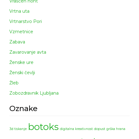
Vraščen noht
Vrtna uta
Vrtnarstvo Pori
Vzmetnice
Zabava
Zavarovanje avta
Ženske ure
Ženski čevlji
Žleb
Zobozdravnik Ljubljana
Oznake
botoks
3d tiskanje
digitalna kreativnost
dopust
grška hrana