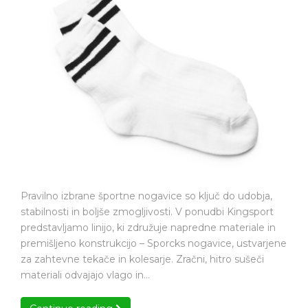
klju
nogavice
do
so
udo
ključ
do
udobja
Pravilno izbrane športne nogavice so ključ do udobja,
stabilnosti in boljše zmogljivosti. V ponudbi Kingsport
predstavljamo linijo, ki združuje napredne materiale in
premišljeno konstrukcijo – Sporcks nogavice, ustvarjene
za zahtevne tekače in kolesarje. Zračni, hitro sušeči
materiali odvajajo vlago in…