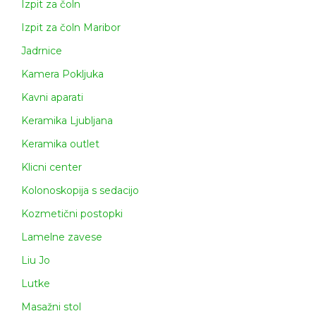
Izpit za čoln
Izpit za čoln Maribor
Jadrnice
Kamera Pokljuka
Kavni aparati
Keramika Ljubljana
Keramika outlet
Klicni center
Kolonoskopija s sedacijo
Kozmetični postopki
Lamelne zavese
Liu Jo
Lutke
Masažni stol