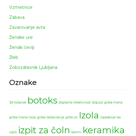
Vzmetnice
Zabava
Zavarovanje avta
Ženske ure
Ženski čevlji
Žleb
Zobozdravnik Ljubljana
Oznake
botoks
3d tiskanje
digitalna kreativnost
dopust
grška hrana
Izola
grška hrana Izola
grška restavracija
grški sir
izpadanje las
izpit za čoln
keramika
izpiti
kamni