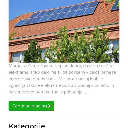
je
odlična
sončna
naložba
elektrarna
odlična
naložba
Morda se še ne zavedate prav dobro, da vam sončna
elektrarna lahko deloma ali pa povsem v celoti prinese
energetsko neodvisnost. V zadnjih nekaj letih je
vgradnja takšne elektrarne postala precej v porastu in
najverjetneje bo tako tudi v prihodnje.…
Continue reading
Continue reading
Kategorije