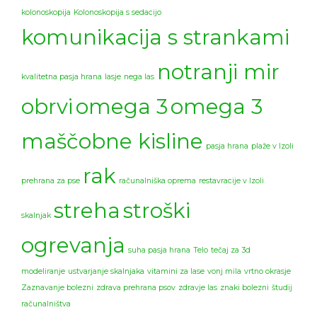
kolonoskopija
Kolonoskopija s sedacijo
komunikacija s strankami
notranji mir
kvalitetna pasja hrana
lasje
nega las
obrvi
omega 3
omega 3
maščobne kisline
pasja hrana
plaže v Izoli
rak
prehrana za pse
računalniška oprema
restavracije v Izoli
streha
stroški
skalnjak
ogrevanja
suha pasja hrana
Telo
tečaj za 3d
modeliranje
ustvarjanje skalnjaka
vitamini za lase
vonj mila
vrtno okrasje
Zaznavanje bolezni
zdrava prehrana psov
zdravje las
znaki bolezni
študij
računalništva