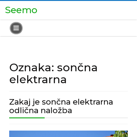
Skip
Close
Seemo
to
Menu
content
Open
Menu
Oznaka:
sončna
elektrarna
Zakaj je sončna elektrarna
Zakaj
odlična naložba
je
sončna
Zakaj
elektrarna