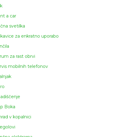
k
nt a car
čna svetilka
kavice za enkratno uporabo
nčila
rum za rast obrvi
rvis mobilnih telefonov
alnjak
iro
ladiščenje
ap Boka
rad v kopalnici
egolovi