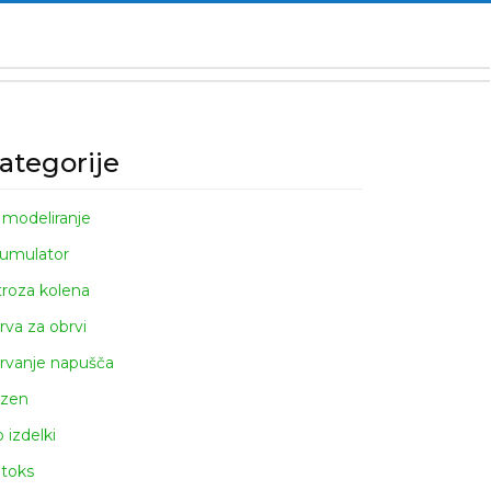
ategorije
 modeliranje
umulator
troza kolena
rva za obrvi
rvanje napušča
zen
o izdelki
toks