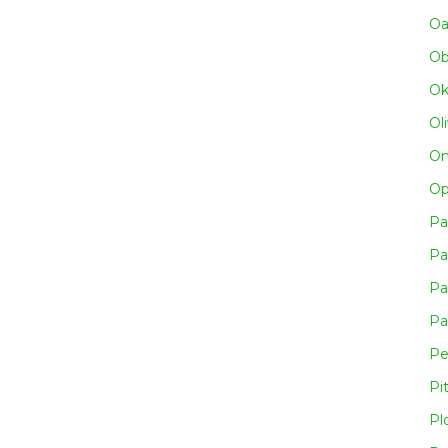
Oa
Obn
Ok
Ol
Om
Op
Pa
Pa
Pa
Pa
Pe
Pi
Pl