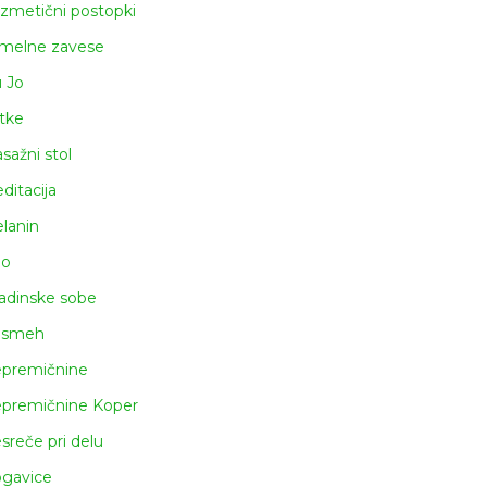
zmetični postopki
melne zavese
u Jo
tke
sažni stol
ditacija
lanin
lo
adinske sobe
asmeh
premičnine
premičnine Koper
sreče pri delu
gavice