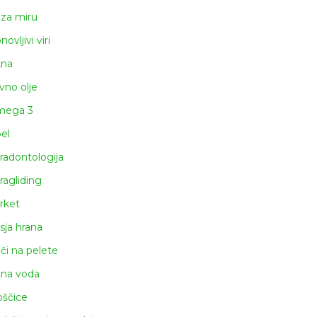
za miru
ovljivi viri
na
ivno olje
ega 3
el
radontologija
ragliding
rket
sja hrana
či na pelete
tna voda
oščice