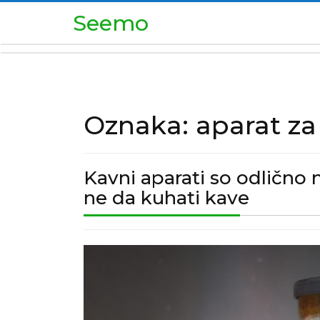
Skip
Seemo
to
content
Oznaka:
aparat za
Kavni aparati so odlično 
Kavni
ne da kuhati kave
aparati
so
Kavni
odlično
aparati
nadomes
so
če
odlično
se
nadomestilo,