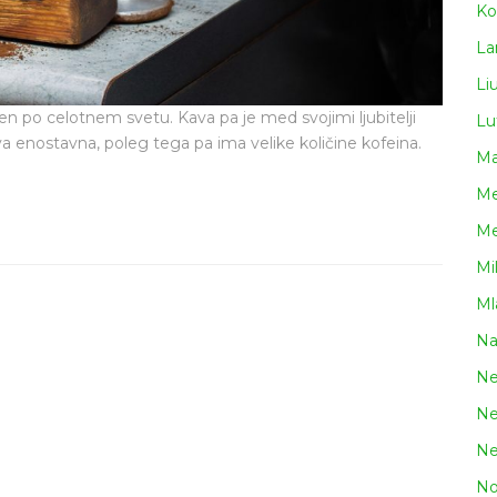
Ko
La
Li
rjen po celotnem svetu. Kava pa je med svojimi ljubitelji
Lu
rava enostavna, poleg tega pa ima velike količine kofeina.
Ma
Me
Me
Mi
Ml
N
Ne
Ne
Ne
No