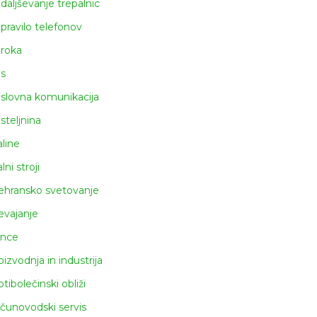
daljševanje trepalnic
pravilo telefonov
roka
s
slovna komunikacija
steljnina
aline
lni stroji
ehransko svetovanje
evajanje
ince
oizvodnja in industrija
otibolečinski obliži
čunovodski servis