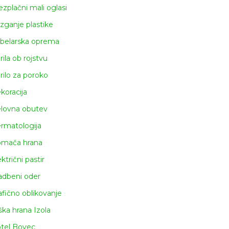
ezplačni mali oglasi
izganje plastike
belarska oprema
rila ob rojstvu
rilo za poroko
koracija
lovna obutev
rmatologija
mača hrana
ktrični pastir
adbeni oder
afično oblikovanje
ška hrana Izola
tel Bovec