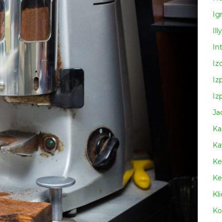
Ig
Illy
In
Iz
Iz
Iz
Ja
Ka
Ka
Ke
Ke
Kl
Ko