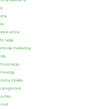
nčna elektrarna
li
reha
res
rešne kritine
ho sadje
lefonski marketing
nde
rmoizolacija
rmovizija
plotna črpalka
categorized
lovitka
rnost