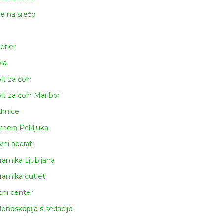
re na srečo
terier
ola
pit za čoln
pit za čoln Maribor
drnice
mera Pokljuka
vni aparati
ramika Ljubljana
ramika outlet
icni center
lonoskopija s sedacijo