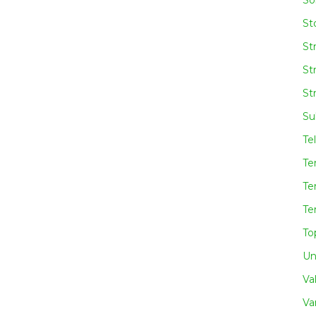
So
Sto
St
St
St
Su
Te
Te
Te
Te
To
Un
Va
Va