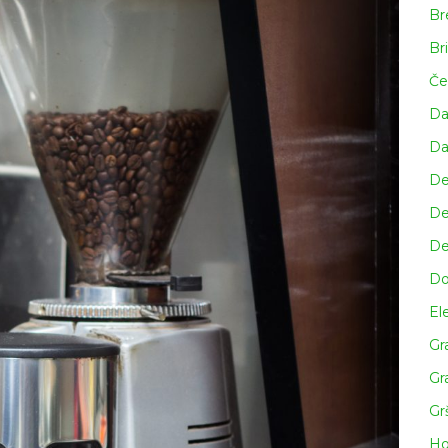
Br
Br
Če
Da
Da
De
De
De
Do
Ele
Gr
Gr
Gr
Ho