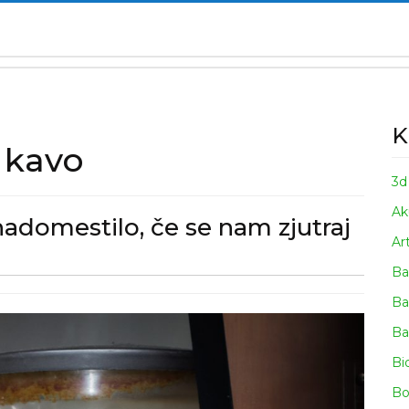
K
 kavo
3d
Ak
nadomestilo, če se nam zjutraj
Ar
Ba
Ba
Ba
tilo,
Bi
Bo